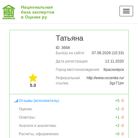
Национальная
Toggl
база экспертов
в Оценке ру
naviga
Татьяна
ID: 3668
Был(а) на сайте:
07.08.2026 (10:33)
Дата регистрации:
12.11.2020
Город местонахождения:
Красноярск
Реферальная
http://www.vocenke.ru/
ссылка:
3gz71jm
5.0
Отзывы (исполнитель):
+5
-0
Оценка:
+2
-0
Осмотры:
+1
-0
Аналоги и аналитика:
+2
-0
Расчеты, оформление:
+0
-0