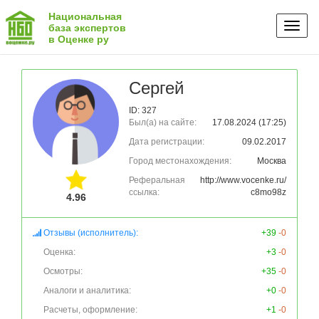
Национальная
Toggl
база экспертов
в Оценке ру
naviga
Сергей
ID: 327
Был(а) на сайте:
17.08.2024 (17:25)
Дата регистрации:
09.02.2017
Город местонахождения:
Москва
Реферальная
http://www.vocenke.ru/
ссылка:
c8mo98z
4.96
Отзывы (исполнитель):
+39
-0
Оценка:
+3
-0
Осмотры:
+35
-0
Аналоги и аналитика:
+0
-0
Расчеты, оформление:
+1
-0