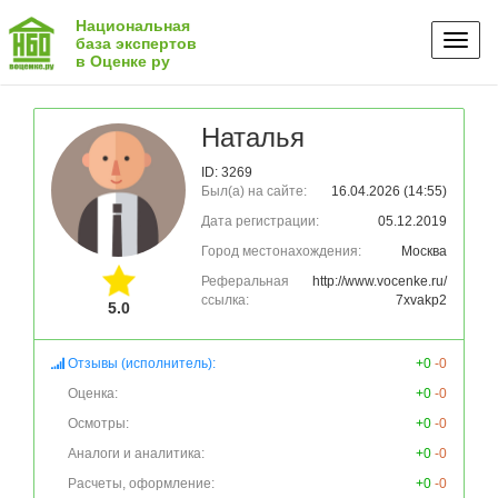
Национальная
Toggl
база экспертов
в Оценке ру
naviga
Наталья
ID: 3269
Был(а) на сайте:
16.04.2026 (14:55)
Дата регистрации:
05.12.2019
Город местонахождения:
Москва
Реферальная
http://www.vocenke.ru/
ссылка:
7xvakp2
5.0
Отзывы (исполнитель):
+0
-0
Оценка:
+0
-0
Осмотры:
+0
-0
Аналоги и аналитика:
+0
-0
Расчеты, оформление:
+0
-0