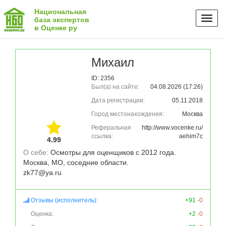
Национальная
Toggl
база экспертов
в Оценке ру
naviga
Михаил
ID: 2356
Был(а) на сайте:
04.08.2026 (17:26)
Дата регистрации:
05.11.2018
Город местонахождения:
Москва
Реферальная
http://www.vocenke.ru/
ссылка:
aehim7c
4.99
О себе: 
Осмотры для оценщиков с 2012 года. 
Москва, МО, соседние области. 

Отзывы (исполнитель):
+91
-0
Оценка:
+2
-0