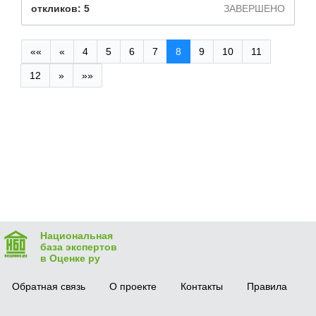
откликов: 5
ЗАВЕРШЕНО
««
«
4
5
6
7
8
9
10
11
12
»
»»
Национальная
база экспертов
в Оценке ру
Обратная связь
О проекте
Контакты
Правила