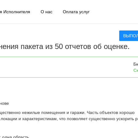
я Исполнителя
О нас
Оплата услуг
ВЫПО
ения пакета из 50 отчетов об оценке.
Б
С
нове
щественно нежилые помещения и гаражи. Часть объектов хорошо
локации и характеристикам, что позволяет существенно ускорить р
: одна область