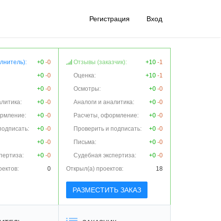
Регистрация
Вход
лнитель):
+0
-0
Отзывы (заказчик):
+10
-1
+0
-0
Оценка:
+10
-1
+0
-0
Осмотры:
+0
-0
алитика:
+0
-0
Аналоги и аналитика:
+0
-0
ормление:
+0
-0
Расчеты, оформление:
+0
-0
подписать:
+0
-0
Проверить и подписать:
+0
-0
+0
-0
Письма:
+0
-0
пертиза:
+0
-0
Судебная экспертиза:
+0
-0
оектов:
0
Открыл(а) проектов:
18
РАЗМЕСТИТЬ ЗАКАЗ