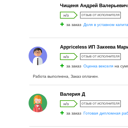
Чищеня Андрей Валерьевич
н/з
ОТЗЫВ ОТ ИСПОЛНИТЕЛЯ
за заказ
Доля в уставном капит
Appriceless ИП Закеева Ма
н/з
ОТЗЫВ ОТ ИСПОЛНИТЕЛЯ
за заказ
Оценка векселя
на сум
Работа выполнена, Заказ оплачен.
Валерия Д
н/з
ОТЗЫВ ОТ ИСПОЛНИТЕЛЯ
за заказ
Готовая дипломная раб