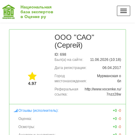
Национальная
Toggl
база экспертов
в Оценке ру
naviga
ООО "САО"
(Сергей)
ID: 698
Был(а) на сайте:
11.06.2026 (10:18)
Дата регистрации:
06.04.2017
Город
Мурманская о
местонахождения:
бл
4.97
Реферальная
http://www.vocenke.ru/
ссылка:
7nzz28w
Отзывы (исполнитель):
+0
-0
Оценка:
+0
-0
Осмотры:
+0
-0