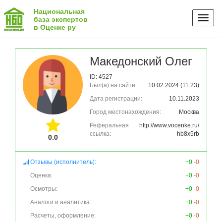
Национальная
Toggl
база экспертов
в Оценке ру
naviga
Македонский Олег
ID: 4527
Был(а) на сайте:
10.02.2024 (11:23)
Дата регистрации:
10.11.2023
Город местонахождения:
Москва
Реферальная
http://www.vocenke.ru/
ссылка:
hb8x5rb
0.0
Отзывы (исполнитель):
+0
-0
Оценка:
+0
-0
Осмотры:
+0
-0
Аналоги и аналитика:
+0
-0
Расчеты, оформление:
+0
-0