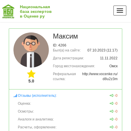
Национальная
Toggl
база экспертов
в Оценке ру
naviga
Максим
ID: 4266
Был(а) на сайте:
07.10.2023 (11:17)
Дата регистрации:
11.11.2022
Город местонахождения:
Омск
Реферальная
http://www.vocenke.ru/
ссылка:
d8u2z3m
5.0
Отзывы (исполнитель):
+0
-0
Оценка:
+0
-0
Осмотры:
+0
-0
Аналоги и аналитика:
+0
-0
Расчеты, оформление:
+0
-0