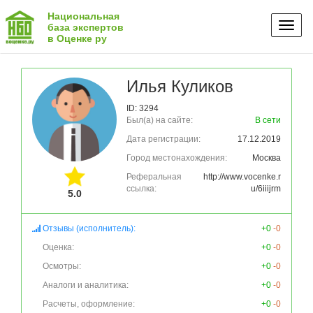
Национальная
Toggl
база экспертов
в Оценке ру
naviga
Илья Куликов
ID: 3294
Был(а) на сайте:
В сети
Дата регистрации:
17.12.2019
Город местонахождения:
Москва
Реферальная
http://www.vocenke.r
ссылка:
u/6iiijrm
5.0
Отзывы (исполнитель):
+0
-0
Оценка:
+0
-0
Осмотры:
+0
-0
Аналоги и аналитика:
+0
-0
Расчеты, оформление:
+0
-0