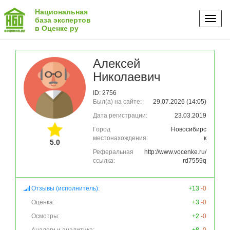
Национальная
Toggl
база экспертов
в Оценке ру
naviga
Алексей
Hиколаевич
ID: 2756
Был(а) на сайте:
29.07.2026 (14:05)
Дата регистрации:
23.03.2019
Город
Новосибирс
местонахождения:
к
5.0
Реферальная
http://www.vocenke.ru/
ссылка:
rd7559q
Отзывы (исполнитель):
+13
-0
Оценка:
+3
-0
Осмотры:
+2
-0