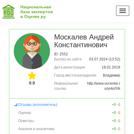
Национальная
Toggl
база экспертов
в Оценке ру
naviga
Москалев Андрей
Константинович
ID: 2552
Был(а) на сайте:
03.07.2024 (13:52)
Дата регистрации:
18.01.2019
Город местонахождения:
Владимир
0.0
Реферальная
http://www.vocenke.r
ссылка:
u/ynko59i
Отзывы (исполнитель):
+0
-0
Оценка:
+0
-0
Осмотры:
+0
-0
Аналоги и аналитика:
+0
-0