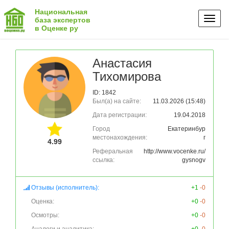
Национальная
Toggl
база экспертов
в Оценке ру
naviga
Анастасия
Тихомирова
ID: 1842
Был(а) на сайте:
11.03.2026 (15:48)
Дата регистрации:
19.04.2018
Город
Екатеринбур
местонахождения:
г
4.99
Реферальная
http://www.vocenke.ru/
ссылка:
gysnogv
Отзывы (исполнитель):
+1
-0
Оценка:
+0
-0
Осмотры:
+0
-0