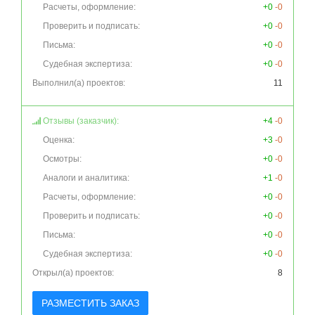
Расчеты, оформление:
+0
-0
Проверить и подписать:
+0
-0
Письма:
+0
-0
Судебная экспертиза:
+0
-0
Выполнил(а) проектов:
11
Отзывы (заказчик):
+4
-0
Оценка:
+3
-0
Осмотры:
+0
-0
Аналоги и аналитика:
+1
-0
Расчеты, оформление:
+0
-0
Проверить и подписать:
+0
-0
Письма:
+0
-0
Судебная экспертиза:
+0
-0
Открыл(а) проектов:
8
РАЗМЕСТИТЬ ЗАКАЗ