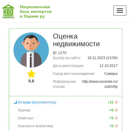
Национальная
Toggl
база экспертов
в Оценке ру
naviga
Оценка
недвижимости
ID: 1270
Был(а) на сайте:
18.11.2023 (13:56)
Дата регистрации:
12.10.2017
Город местонахождения:
Самара
5.0
Реферальная
http://www.vocenke.ru/
ссылка:
zxdzv9g
Отзывы (исполнитель):
+11
-0
Оценка:
+6
-0
Осмотры:
+5
-0
Аналоги и аналитика:
+0
-0