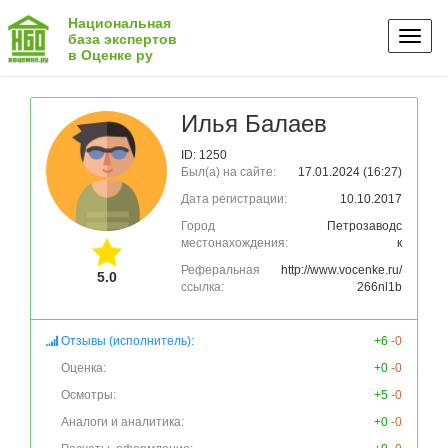
Национальная
Toggl
база экспертов
в Оценке ру
naviga
Илья Балаев
ID: 1250
Был(а) на сайте:
17.01.2024 (16:27)
Дата регистрации:
10.10.2017
Город
Петрозаводс
местонахождения:
к
Реферальная
http://www.vocenke.ru/
5.0
ссылка:
266nl1b
Отзывы (исполнитель):
+6
-0
Оценка:
+0
-0
Осмотры:
+5
-0
Аналоги и аналитика:
+0
-0