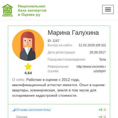
Национальная
Toggl
база экспертов
в Оценке ру
naviga
Марина Галухина
ID: 1167
Был(а) на сайте:
11.02.2026 (09:32)
Дата регистрации:
26.09.2017
Город местонахождения:
Тула
Реферальная
http://www.vocenke.r
ссылка:
u/szbpirr
4.64
О себе: 
Работаю в оценке с 2012 года,  
квалификационный аттестат имеется. Опыт в оценке: 
квартиры, коммерческая, земля в том числе для 
оспаривания кадастровой стоимости.
Отзывы (исполнитель):
+8
-0
Оценка:
+4
-0