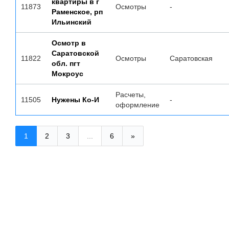
квартиры в г
11873
Осмотры
-
Раменское, рп
Ильинский
Осмотр в
Саратовской
11822
Осмотры
Саратовская
обл. пгт
Мокроус
Расчеты,
11505
Нужены Ко-И
-
оформление
1
2
3
...
6
»