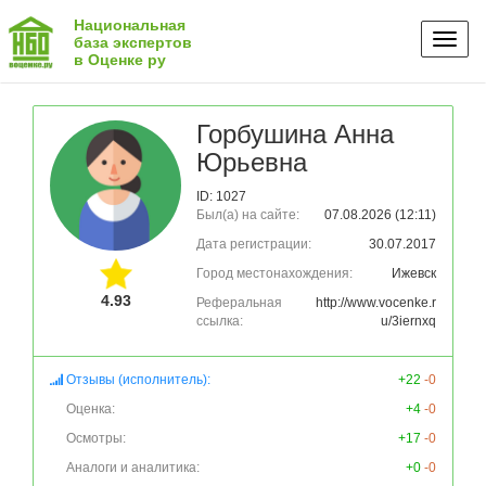
Национальная
Toggl
база экспертов
в Оценке ру
naviga
Горбушина Анна
Юрьевна
ID: 1027
Был(а) на сайте:
07.08.2026 (12:11)
Дата регистрации:
30.07.2017
Город местонахождения:
Ижевск
4.93
Реферальная
http://www.vocenke.r
ссылка:
u/3iernxq
Отзывы (исполнитель):
+22
-0
Оценка:
+4
-0
Осмотры:
+17
-0
Аналоги и аналитика:
+0
-0