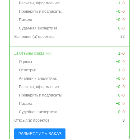
Расчеты, оформление:
+1
-0
Проверить и подписать:
+0
-0
Письма:
+0
-0
Судебная экспертиза:
+0
-0
Выполнил(а) проектов:
22
Отзывы (заказчик):
+1
-0
Оценка:
+0
-0
Осмотры:
+1
-0
Аналоги и аналитика:
+0
-0
Расчеты, оформление:
+0
-0
Проверить и подписать:
+0
-0
Письма:
+0
-0
Судебная экспертиза:
+0
-0
Открыл(а) проектов:
8
РАЗМЕСТИТЬ ЗАКАЗ