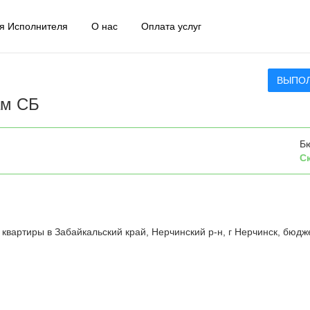
я Исполнителя
О нас
Оплата услуг
ВЫПО
ам СБ
Б
С
квартиры в Забайкальский край, Нерчинский р-н, г Нерчинск, бюдж