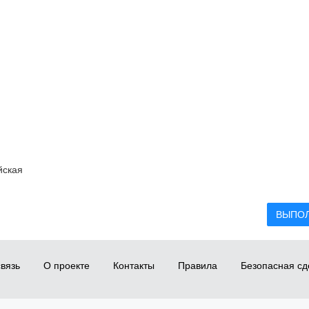
йская
ВЫПО
вязь
О проекте
Контакты
Правила
Безопасная сд