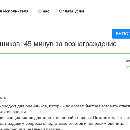
я Исполнителя
О нас
Оплата услуг
ВЫПО
щиков: 45 минуn за вознаграждение
Б
С
сть
-продукт для оценщиков, который помогает быстрее готовить отчет
ектов оценки.
х специалистов для короткого онлайн-опроса. Покажем макеты и
ал, зададим вопросы о подготовке отчетов и попросим оценить,
е удобно для реальной работы.