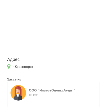
Адрес
г Красноярск
Заказчик
ООО "ИнвестОценкаАудит"
ID 831