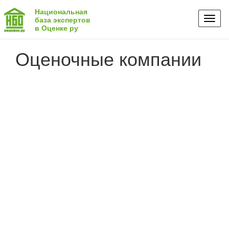
Национальная
Toggl
база экспертов
в Оценке ру
naviga
Оценочные компании