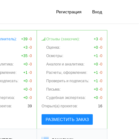
Регистрация
Вход
лнитель):
+39
-0
Отзывы (заказчик):
+3
-0
+3
-0
Оценка:
+0
-0
+35
-0
Осмотры:
+1
-0
алитика:
+0
-0
Аналоги и аналитика:
+0
-0
ормление:
+1
-0
Расчеты, оформление:
+1
-0
подписать:
+0
-0
Проверить и подписать:
+1
-0
+0
-0
Письма:
+0
-0
пертиза:
+0
-0
Судебная экспертиза:
+0
-0
оектов:
39
Открыл(а) проектов:
16
РАЗМЕСТИТЬ ЗАКАЗ