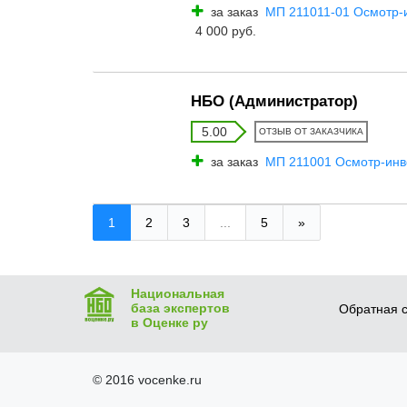
за заказ
МП 211011-01 Осмотр-и
4 000 руб.
НБО (Администратор)
5.00
ОТЗЫВ ОТ ЗАКАЗЧИКА
за заказ
МП 211001 Осмотр-инве
1
2
3
...
5
»
Национальная
база экспертов
Обратная с
в Оценке ру
© 2016 vocenke.ru